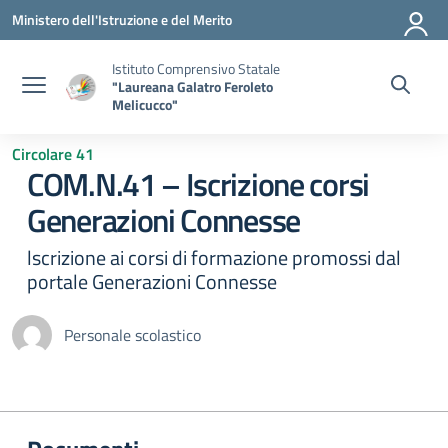
Vai ai contenuti
Vai al menu di navigazione
Vai al footer
Ministero dell'Istruzione e del Merito
Istituto Comprensivo Statale
"Laureana Galatro Feroleto
Melicucco"
Circolare 41
COM.N.41 – Iscrizione corsi
Generazioni Connesse
lscrizione ai corsi di formazione promossi dal
portale Generazioni Connesse
Personale scolastico