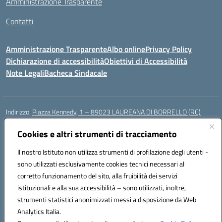
Amministrazione Trasparente
Contatti
Amministrazione Trasparente
Albo online
Privacy Policy
Dichiarazione di accessibilità
Obiettivi di Accessibilità
Note Legali
Bacheca Sindacale
Indirizzo:
Piazza Kennedy, 1 – 89023 LAUREANA DI BORRELLO (RC)
Centralino:
0966378209
Email:
rcic84800t@istruzione.it
Posta elettronica certificata (PEC):
Cookies e altri strumenti di tracciamento
rcic84800t@pec.istruzione.it
Codice fiscale: 82000940807
Il nostro Istituto non utilizza strumenti di profilazione degli utenti -
Codice meccanografico:
RCIC84800T
sono utilizzati esclusivamente cookies tecnici necessari al
Codice Indice delle Pubbliche Amministrazioni (IPA): istsc_rcic84800t
corretto funzionamento del sito, alla fruibilità dei servizi
Codice unico di fatturazione (CUF): UF3A7N
istituzionali e alla sua accessibilità – sono utilizzati, inoltre,
strumenti statistici anonimizzati messi a disposizione da Web
Analytics Italia.
Hosting & Powered by 3D Solution S.r.l.