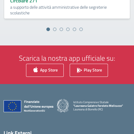
Circolare 271
a supporto delle attività amministrative delle segreterie
scolastiche
Scarica la nostra app ufficiale su:
App Store
Play Store
Istituto Comprensivo Statale
"Laureana Galatro Feroleto Melicucco"
Laureana di Borrello (RC)
— Visita la pagina iniziale della scuola
Link Esterni