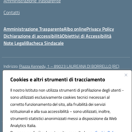
Amministrazione Trasparente
Contatti
Amministrazione Trasparente
Albo online
Privacy Policy
Dichiarazione di accessibilità
Obiettivi di Accessibilità
Note Legali
Bacheca Sindacale
Indirizzo:
Piazza Kennedy, 1 – 89023 LAUREANA DI BORRELLO (RC)
Centralino:
0966378209
Email:
rcic84800t@istruzione.it
Posta elettronica certificata (PEC):
Cookies e altri strumenti di tracciamento
rcic84800t@pec.istruzione.it
Codice fiscale: 82000940807
Il nostro Istituto non utilizza strumenti di profilazione degli utenti -
Codice meccanografico:
RCIC84800T
sono utilizzati esclusivamente cookies tecnici necessari al
Codice Indice delle Pubbliche Amministrazioni (IPA): istsc_rcic84800t
corretto funzionamento del sito, alla fruibilità dei servizi
Codice unico di fatturazione (CUF): UF3A7N
istituzionali e alla sua accessibilità – sono utilizzati, inoltre,
strumenti statistici anonimizzati messi a disposizione da Web
Analytics Italia.
Hosting & Powered by 3D Solution S.r.l.