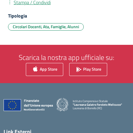
Stampa / Condividi
Tipologia
Circolari Docenti, Ata, Famiglie, Alunni
Scarica la nostra app ufficiale su:
App Store
Play Store
Istituto Comprensivo Statale
"Laureana Galatro Feroleto Melicucco"
Laureana di Borrello (RC)
— Visita la pagina iniziale della scuola
Link Esterni