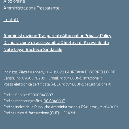
Albo online
Amministrazione Trasparente
Contatti
Amministrazione Trasparente
Albo online
Privacy Policy
Dichiarazione di accessibilità
Obiettivi di Accessibilità
Note Legali
Bacheca Sindacale
Indirizzo:
Piazza Kennedy, 1 – 89023 LAUREANA DI BORRELLO (RC)
Centralino:
0966378209
Email:
rcic84800t@istruzione.it
Posta elettronica certificata (PEC):
rcic84800t@pec.istruzione.it
Codice fiscale: 82000940807
Codice meccanografico:
RCIC84800T
Codice Indice delle Pubbliche Amministrazioni (IPA): istsc_rcic84800t
Codice unico di fatturazione (CUF): UF3A7N