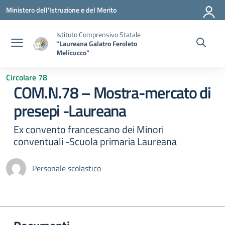
Vai ai contenuti
Vai al menu di navigazione
Vai al footer
Ministero dell'Istruzione e del Merito
Istituto Comprensivo Statale
"Laureana Galatro Feroleto
Melicucco"
Circolare 78
COM.N.78 – Mostra-mercato di
presepi -Laureana
Ex convento francescano dei Minori
conventuali -Scuola primaria Laureana
Personale scolastico