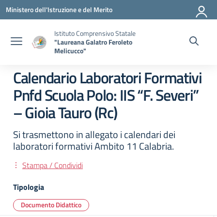
Vai ai contenuti
Vai al menu di navigazione
Vai al footer
Ministero dell'Istruzione e del Merito
Istituto Comprensivo Statale
"Laureana Galatro Feroleto
Melicucco"
Calendario Laboratori Formativi
Pnfd Scuola Polo: IIS “F. Severi”
– Gioia Tauro (Rc)
Si trasmettono in allegato i calendari dei
laboratori formativi Ambito 11 Calabria.
Stampa / Condividi
Tipologia
Documento Didattico