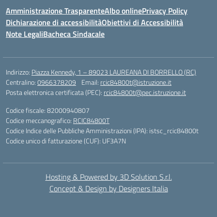
Amministrazione Trasparente
Albo online
Privacy Policy
Dichiarazione di accessibilità
Obiettivi di Accessibilità
Note Legali
Bacheca Sindacale
Indirizzo:
Piazza Kennedy, 1 – 89023 LAUREANA DI BORRELLO (RC)
Centralino:
0966378209
Email:
rcic84800t@istruzione.it
Posta elettronica certificata (PEC):
rcic84800t@pec.istruzione.it
Codice fiscale: 82000940807
Codice meccanografico:
RCIC84800T
Codice Indice delle Pubbliche Amministrazioni (IPA): istsc_rcic84800t
Codice unico di fatturazione (CUF): UF3A7N
Hosting & Powered by 3D Solution S.r.l.
Concept & Design by Designers Italia