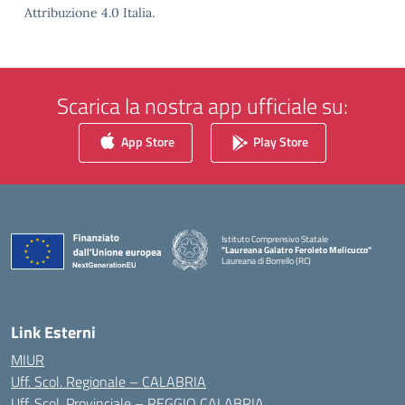
Attribuzione 4.0 Italia.
Scarica la nostra app ufficiale su:
App Store
Play Store
Istituto Comprensivo Statale
"Laureana Galatro Feroleto Melicucco"
Laureana di Borrello (RC)
— Visita la pagina iniziale della scuola
Link Esterni
MIUR
Uff. Scol. Regionale – CALABRIA
Uff. Scol. Provinciale – REGGIO CALABRIA