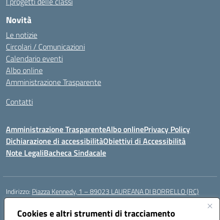
I progetti delle classi
Novità
Le notizie
Circolari / Comunicazioni
Calendario eventi
Albo online
Amministrazione Trasparente
Contatti
Amministrazione Trasparente
Albo online
Privacy Policy
Dichiarazione di accessibilità
Obiettivi di Accessibilità
Note Legali
Bacheca Sindacale
Indirizzo:
Piazza Kennedy, 1 – 89023 LAUREANA DI BORRELLO (RC)
Centralino:
0966378209
Email:
rcic84800t@istruzione.it
Posta elettronica certificata (PEC):
Cookies e altri strumenti di tracciamento
rcic84800t@pec.istruzione.it