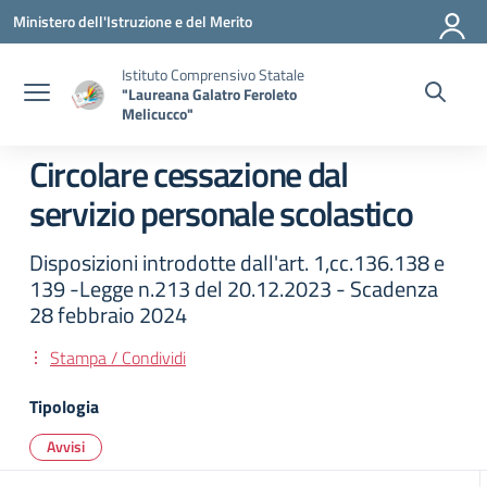
Vai ai contenuti
Vai al menu di navigazione
Vai al footer
Ministero dell'Istruzione e del Merito
Istituto Comprensivo Statale
"Laureana Galatro Feroleto
Melicucco"
Circolare cessazione dal
servizio personale scolastico
Disposizioni introdotte dall'art. 1,cc.136.138 e
139 -Legge n.213 del 20.12.2023 - Scadenza
28 febbraio 2024
Stampa / Condividi
Tipologia
Avvisi