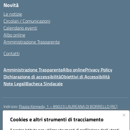
Novità
Le notizie
Circolari / Comunicazioni
Calendario eventi
Albo online
Amministrazione Trasparente
Contatti
Amministrazione Trasparente
Albo online
Privacy Policy
Dichiarazione di accessibilità
Obiettivi di Accessibilità
Note Legali
Bacheca Sindacale
Indirizzo:
Piazza Kennedy, 1 – 89023 LAUREANA DI BORRELLO (RC)
Centralino:
0966378209
Email:
rcic84800t@istruzione.it
Posta elettronica certificata (PEC):
Cookies e altri strumenti di tracciamento
rcic84800t@pec.istruzione.it
Codice fiscale: 82000940807
Il nostro Istituto non utilizza strumenti di profilazione degli utenti -