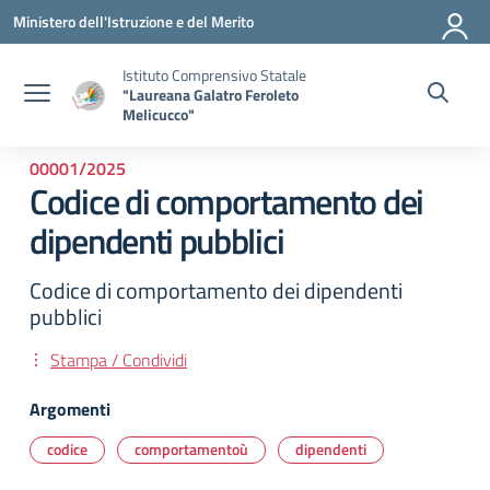
Vai ai contenuti
Vai al menu di navigazione
Vai al footer
Ministero dell'Istruzione e del Merito
Istituto Comprensivo Statale
"Laureana Galatro Feroleto
Melicucco"
00001/2025
Codice di comportamento dei
dipendenti pubblici
Codice di comportamento dei dipendenti
pubblici
Stampa / Condividi
Argomenti
codice
comportamentoù
dipendenti