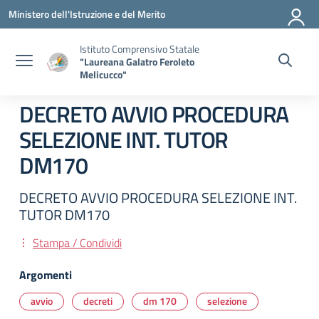
Vai ai contenuti
Vai al menu di navigazione
Vai al footer
Ministero dell'Istruzione e del Merito
Istituto Comprensivo Statale
"Laureana Galatro Feroleto
Melicucco"
DECRETO AVVIO PROCEDURA
SELEZIONE INT. TUTOR
DM170
DECRETO AVVIO PROCEDURA SELEZIONE INT.
TUTOR DM170
Stampa / Condividi
Argomenti
avvio
decreti
dm 170
selezione