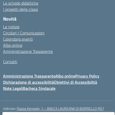
Le schede didattiche
I progetti delle classi
Novità
Le notizie
Circolari / Comunicazioni
Calendario eventi
Albo online
Amministrazione Trasparente
Contatti
Amministrazione Trasparente
Albo online
Privacy Policy
Dichiarazione di accessibilità
Obiettivi di Accessibilità
Note Legali
Bacheca Sindacale
Indirizzo:
Piazza Kennedy, 1 – 89023 LAUREANA DI BORRELLO (RC)
Centralino:
0966378209
Email:
rcic84800t@istruzione.it