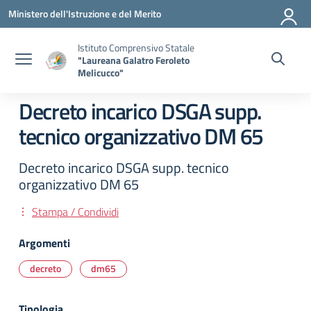
Vai ai contenuti
Vai al menu di navigazione
Vai al footer
Ministero dell'Istruzione e del Merito
Istituto Comprensivo Statale
"Laureana Galatro Feroleto
Melicucco"
Decreto incarico DSGA supp.
tecnico organizzativo DM 65
Decreto incarico DSGA supp. tecnico
organizzativo DM 65
Stampa / Condividi
Argomenti
decreto
dm65
Tipologia