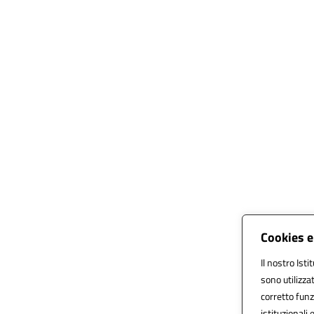
Cookies e
Il nostro Isti
sono utilizza
corretto funzi
istituzionali 