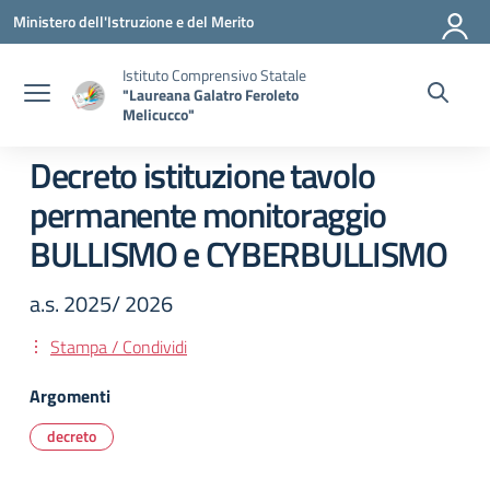
Vai ai contenuti
Vai al menu di navigazione
Vai al footer
Ministero dell'Istruzione e del Merito
Istituto Comprensivo Statale
"Laureana Galatro Feroleto
Melicucco"
Decreto istituzione tavolo
permanente monitoraggio
BULLISMO e CYBERBULLISMO
a.s. 2025/ 2026
Stampa / Condividi
Argomenti
decreto