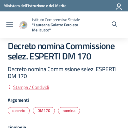
Vai ai contenuti
Vai al menu di navigazione
Vai al footer
Ministero dell'Istruzione e del Merito
Istituto Comprensivo Statale
"Laureana Galatro Feroleto
Melicucco"
Decreto nomina Commissione
selez. ESPERTI DM 170
Decreto nomina Commissione selez. ESPERTI
DM 170
Stampa / Condividi
Argomenti
decreto
DM170
nomina
Tipologia