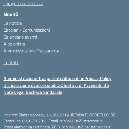
I progetti delle classi
Novità
Le notizie
Circolari / Comunicazioni
Calendario eventi
Albo online
Amministrazione Trasparente
Contatti
Amministrazione Trasparente
Albo online
Privacy Policy
Dichiarazione di accessibilità
Obiettivi di Accessibilità
Note Legali
Bacheca Sindacale
Indirizzo:
Piazza Kennedy, 1 – 89023 LAUREANA DI BORRELLO (RC)
Centralino:
0966378209
Email:
rcic84800t@istruzione.it
Posta elettronica certificata (PEC):
rcic84800t@pec.istruzione.it