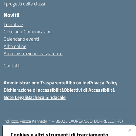
I progetti delle classi
Novità
Le notizie
Circolari / Comunicazioni
Calendario eventi
Albo online
Amministrazione Trasparente
Contatti
Amministrazione Trasparente
Albo online
Privacy Policy
Dichiarazione di accessibilità
Obiettivi di Accessibilità
Note Legali
Bacheca Sindacale
Indirizzo:
Piazza Kennedy, 1 – 89023 LAUREANA DI BORRELLO (RC)
Centralino:
0966378209
Email:
rcic84800t@istruzione.it
Posta elettronica certificata (PEC):
Cookies e altri strumenti di tracciamento
rcic84800t@pec.istruzione.it