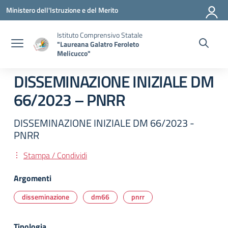
Vai ai contenuti
Vai al menu di navigazione
Vai al footer
Ministero dell'Istruzione e del Merito
Istituto Comprensivo Statale
"Laureana Galatro Feroleto
Melicucco"
DISSEMINAZIONE INIZIALE DM
66/2023 – PNRR
DISSEMINAZIONE INIZIALE DM 66/2023 -
PNRR
Stampa / Condividi
Argomenti
disseminazione
dm66
pnrr
Tipologia