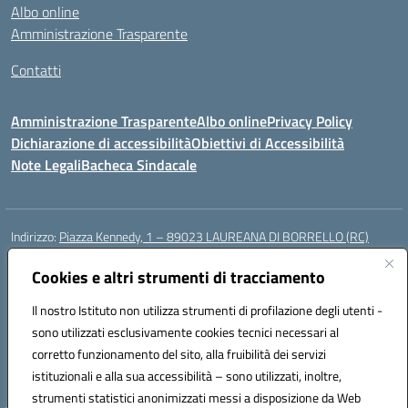
Albo online
Amministrazione Trasparente
Contatti
Amministrazione Trasparente
Albo online
Privacy Policy
Dichiarazione di accessibilità
Obiettivi di Accessibilità
Note Legali
Bacheca Sindacale
Indirizzo:
Piazza Kennedy, 1 – 89023 LAUREANA DI BORRELLO (RC)
Centralino:
0966378209
Email:
rcic84800t@istruzione.it
Posta elettronica certificata (PEC):
Cookies e altri strumenti di tracciamento
rcic84800t@pec.istruzione.it
Codice fiscale: 82000940807
Il nostro Istituto non utilizza strumenti di profilazione degli utenti -
Codice meccanografico:
RCIC84800T
sono utilizzati esclusivamente cookies tecnici necessari al
Codice Indice delle Pubbliche Amministrazioni (IPA): istsc_rcic84800t
corretto funzionamento del sito, alla fruibilità dei servizi
Codice unico di fatturazione (CUF): UF3A7N
istituzionali e alla sua accessibilità – sono utilizzati, inoltre,
strumenti statistici anonimizzati messi a disposizione da Web