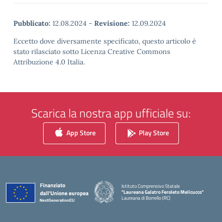
Pubblicato:
12.08.2024
-
Revisione:
12.09.2024
Eccetto dove diversamente specificato, questo articolo è
stato rilasciato sotto Licenza Creative Commons
Attribuzione 4.0 Italia.
Scarica la nostra app ufficiale su:
App Store
Play Store
Istituto Comprensivo Statale
"Laureana Galatro Feroleto Melicucco"
Laureana di Borrello (RC)
— Visita la pagina iniziale della scuola