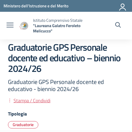
Vai ai contenuti
Vai al menu di navigazione
Vai al footer
Ministero dell'Istruzione e del Merito
Istituto Comprensivo Statale
"Laureana Galatro Feroleto
Melicucco"
Graduatorie GPS Personale
docente ed educativo – biennio
2024/26
Graduatorie GPS Personale docente ed
educativo - biennio 2024/26
Stampa / Condividi
Tipologia
Graduatorie