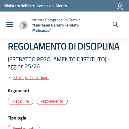
Vai ai contenuti
Vai al menu di navigazione
Vai al footer
Ministero dell'Istruzione e del Merito
Istituto Comprensivo Statale
"Laureana Galatro Feroleto
Melicucco"
REGOLAMENTO DI DISCIPLINA
(ESTRATTO REGOLAMENTO D’ISTITUTO) -
aggior. 25/26
Stampa / Condividi
Argomenti
disciplina
regolamento
Tipologia
Regolamento