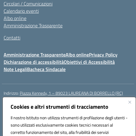
Circolari / Comunicazioni
Calendario eventi
Albo online
Amministrazione Trasparente
Contatti
Amministrazione Trasparente
Albo online
Privacy Policy
Dichiarazione di accessibilità
Obiettivi di Accessibilità
Note Legali
Bacheca Sindacale
Indirizzo:
Piazza Kennedy, 1 – 89023 LAUREANA DI BORRELLO (RC)
Centralino:
0966378209
Email:
rcic84800t@istruzione.it
Posta elettronica certificata (PEC):
Cookies e altri strumenti di tracciamento
rcic84800t@pec.istruzione.it
Codice fiscale: 82000940807
Il nostro Istituto non utilizza strumenti di profilazione degli utenti -
Codice meccanografico:
RCIC84800T
sono utilizzati esclusivamente cookies tecnici necessari al
Codice Indice delle Pubbliche Amministrazioni (IPA): istsc_rcic84800t
corretto funzionamento del sito, alla fruibilità dei servizi