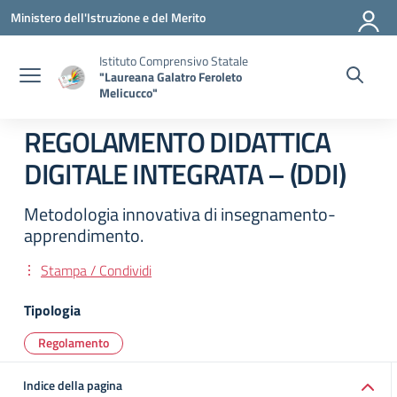
Vai ai contenuti
Vai al menu di navigazione
Vai al footer
Ministero dell'Istruzione e del Merito
Istituto Comprensivo Statale
"Laureana Galatro Feroleto
Melicucco"
REGOLAMENTO DIDATTICA
DIGITALE INTEGRATA – (DDI)
Metodologia innovativa di insegnamento-
apprendimento.
Stampa / Condividi
Tipologia
Regolamento
Indice della pagina