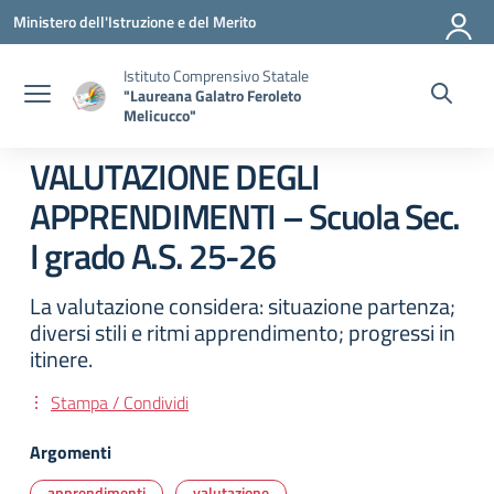
Vai ai contenuti
Vai al menu di navigazione
Vai al footer
Ministero dell'Istruzione e del Merito
Istituto Comprensivo Statale
"Laureana Galatro Feroleto
Melicucco"
VALUTAZIONE DEGLI
APPRENDIMENTI – Scuola Sec.
I grado A.S. 25-26
La valutazione considera: situazione partenza;
diversi stili e ritmi apprendimento; progressi in
itinere.
Stampa / Condividi
Argomenti
apprendimenti
valutazione