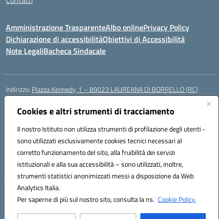
Contatti
Amministrazione Trasparente
Albo online
Privacy Policy
Dichiarazione di accessibilità
Obiettivi di Accessibilità
Note Legali
Bacheca Sindacale
Indirizzo:
Piazza Kennedy, 1 – 89023 LAUREANA DI BORRELLO (RC)
Centralino:
0966378209
Email:
rcic84800t@istruzione.it
Posta elettronica certificata (PEC):
Cookies e altri strumenti di tracciamento
rcic84800t@pec.istruzione.it
Codice fiscale: 82000940807
Il nostro Istituto non utilizza strumenti di profilazione degli utenti -
Codice meccanografico:
RCIC84800T
sono utilizzati esclusivamente cookies tecnici necessari al
Codice Indice delle Pubbliche Amministrazioni (IPA): istsc_rcic84800t
corretto funzionamento del sito, alla fruibilità dei servizi
Codice unico di fatturazione (CUF): UF3A7N
istituzionali e alla sua accessibilità – sono utilizzati, inoltre,
strumenti statistici anonimizzati messi a disposizione da Web
Analytics Italia.
Hosting & Powered by 3D Solution S.r.l.
Per saperne di più sul nostro sito, consulta la ns.
Cookie Policy.
Concept & Design by Designers Italia