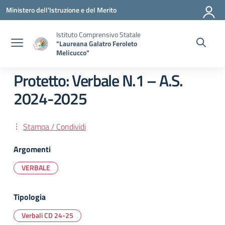
Vai ai contenuti
Vai al menu di navigazione
Vai al footer
Ministero dell'Istruzione e del Merito
Istituto Comprensivo Statale
"Laureana Galatro Feroleto
Melicucco"
Protetto: Verbale N.1 – A.S.
2024-2025
Stampa / Condividi
Argomenti
VERBALE
Tipologia
Verbali CD 24-25