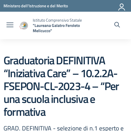
Vai ai contenuti
Vai al menu di navigazione
Vai al footer
Ministero dell'Istruzione e del Merito
Istituto Comprensivo Statale
"Laureana Galatro Feroleto
Melicucco"
Graduatoria DEFINITIVA
“Iniziativa Care” – 10.2.2A-
FSEPON-CL-2023-4 – “Per
una scuola inclusiva e
formativa
GRAD. DEFINITIVA - selezione di n.1 esperto e