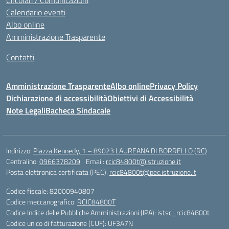
Circolari / Comunicazioni
Calendario eventi
Albo online
Amministrazione Trasparente
Contatti
Amministrazione Trasparente
Albo online
Privacy Policy
Dichiarazione di accessibilità
Obiettivi di Accessibilità
Note Legali
Bacheca Sindacale
Indirizzo:
Piazza Kennedy, 1 – 89023 LAUREANA DI BORRELLO (RC)
Centralino:
0966378209
Email:
rcic84800t@istruzione.it
Posta elettronica certificata (PEC):
rcic84800t@pec.istruzione.it
Codice fiscale: 82000940807
Codice meccanografico:
RCIC84800T
Codice Indice delle Pubbliche Amministrazioni (IPA): istsc_rcic84800t
Codice unico di fatturazione (CUF): UF3A7N