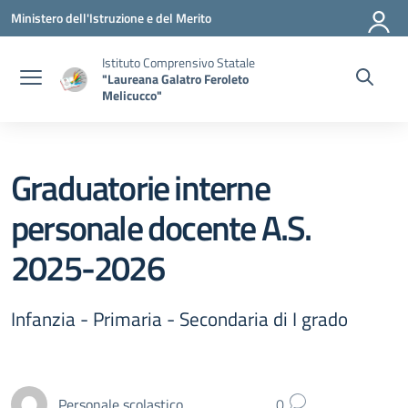
Vai ai contenuti
Vai al menu di navigazione
Vai al footer
Ministero dell'Istruzione e del Merito
Istituto Comprensivo Statale
"Laureana Galatro Feroleto
Melicucco"
Graduatorie interne
personale docente A.S.
2025-2026
Infanzia - Primaria - Secondaria di I grado
Personale scolastico
0