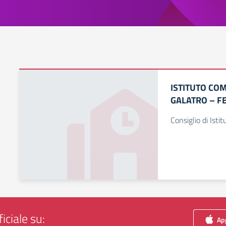
ISTITUTO CO
GALATRO – F
Consiglio di Istit
iciale su:
App