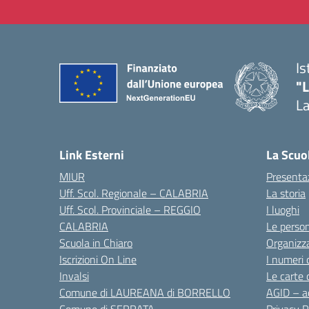
Is
"
La
— 
Link Esterni
La Scuo
MIUR
Presenta
Uff. Scol. Regionale – CALABRIA
La storia
Uff. Scol. Provinciale – REGGIO
I luoghi
CALABRIA
Le perso
Scuola in Chiaro
Organizz
Iscrizioni On Line
I numeri 
Invalsi
Le carte 
Comune di LAUREANA di BORRELLO
AGID – ac