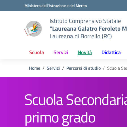
Vai ai contenuti
Vai al menu di navigazione
Vai al footer
Ministero dell'Istruzione e del Merito
Istituto Comprensivo Statale
"Laureana Galatro Feroleto M
Laureana di Borrello (RC)
Scuola
Servizi
Novità
Didattica
Home
Servizi
Percorsi di studio
Scuola Se
Scuola Secondaria
primo grado