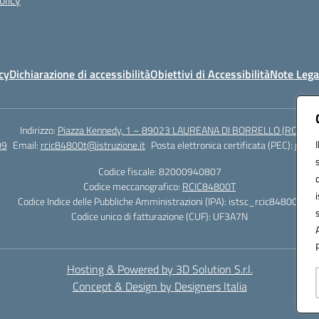
olicy
cy
Dichiarazione di accessibilità
Obiettivi di Accessibilità
Note Lega
Indirizzo:
Piazza Kennedy, 1 – 89023 LAUREANA DI BORRELLO (RC)
09
Email:
rcic84800t@istruzione.it
Posta elettronica certificata (PEC):
rcic8
Codice fiscale: 82000940807
Codice meccanografico:
RCIC84800T
Codice Indice delle Pubbliche Amministrazioni (IPA): istsc_rcic84800t
Codice unico di fatturazione (CUF): UF3A7N
Hosting & Powered by 3D Solution S.r.l.
Concept & Design by Designers Italia