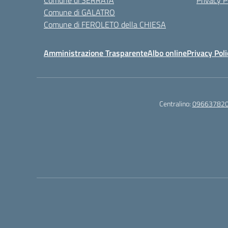
Comune di SERRATA
Privacy P
Comune di GALATRO
Comune di FEROLETO della CHIESA
Amministrazione Trasparente
Albo online
Privacy Poli
Centralino:
09663782