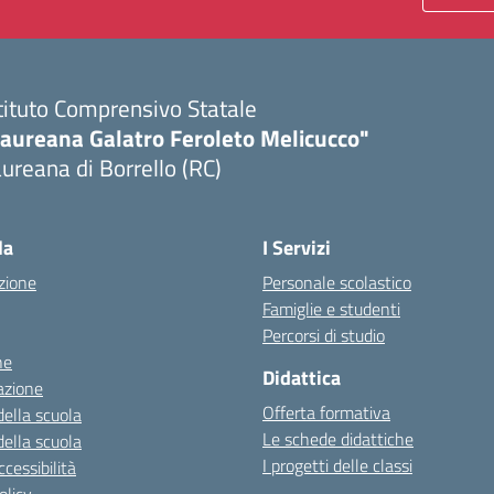
tituto Comprensivo Statale
Laureana Galatro Feroleto Melicucco"
ureana di Borrello (RC)
Visita la pagina iniziale della scuola
la
I Servizi
zione
Personale scolastico
Famiglie e studenti
Percorsi di studio
ne
Didattica
azione
Offerta formativa
della scuola
Le schede didattiche
della scuola
I progetti delle classi
cessibilità