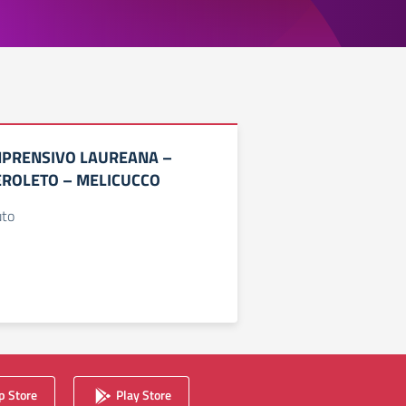
MPRENSIVO LAUREANA –
EROLETO – MELICUCCO
uto
 Store
Play Store