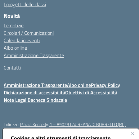
I progetti delle classi
Novità
Le notizie
Circolari / Comunicazioni
Calendario eventi
Albo online
Amministrazione Trasparente
Contatti
Amministrazione Trasparente
Albo online
Privacy Policy
Dichiarazione di accessibilità
Obiettivi di Accessibilità
Note Legali
Bacheca Sindacale
Indirizzo:
Piazza Kennedy, 1 – 89023 LAUREANA DI BORRELLO (RC)
Centralino:
0966378209
Email:
rcic84800t@istruzione.it
Posta elettronica certificata (PEC):
Cookies e altri strumenti di tracciamento
rcic84800t@pec.istruzione.it