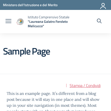
Vai ai contenuti
Vai al menu di navigazione
Vai al footer
Ministero dell'Istruzione e del Merito
Istituto Comprensivo Statale
"Laureana Galatro Feroleto
Melicucco"
Sample Page
Stampa / Condividi
This is an example page. It’s different from a blog
post because it will stay in one place and will show
up in your site navigation (in most themes). Most