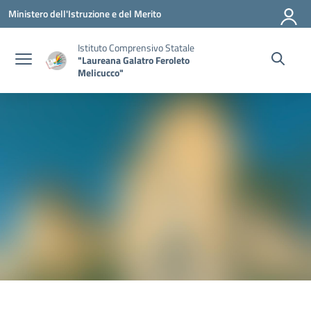
Vai ai contenuti
Vai al menu di navigazione
Vai al footer
Ministero dell'Istruzione e del Merito
Istituto Comprensivo Statale
"Laureana Galatro Feroleto
Melicucco"