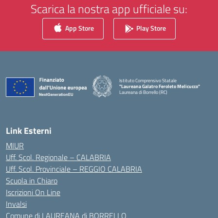
Scarica la nostra app ufficiale su:
App Store
Play Store
Istituto Comprensivo Statale
"Laureana Galatro Feroleto Melicucco"
Laureana di Borrello (RC)
— Visita la pagina iniziale della scuola
Link Esterni
MIUR
Uff. Scol. Regionale – CALABRIA
Uff. Scol. Provinciale – REGGIO CALABRIA
Scuola in Chiaro
Iscrizioni On Line
Invalsi
Comune di LAUREANA di BORRELLO