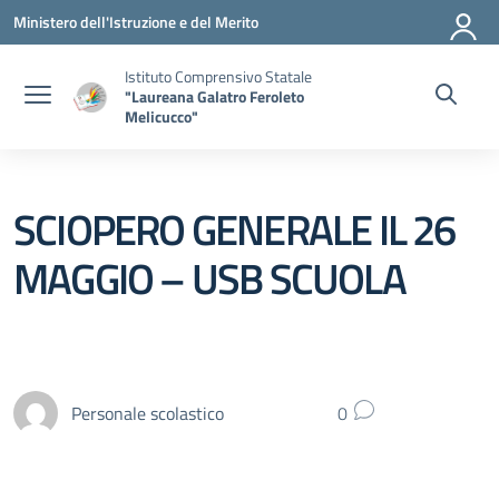
Vai ai contenuti
Vai al menu di navigazione
Vai al footer
Ministero dell'Istruzione e del Merito
Istituto Comprensivo Statale
"Laureana Galatro Feroleto
Melicucco"
SCIOPERO GENERALE IL 26
MAGGIO – USB SCUOLA
Personale scolastico
0