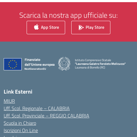
Scarica la nostra app ufficiale su:
App Store
Play Store
Istituto Comprensivo Statale
"Laureana Galatro Feroleto Melicucco"
Laureana di Borrello (RC)
— Visita la pagina iniziale della scuola
Link Esterni
MIUR
Uff. Scol. Regionale – CALABRIA
Uff. Scol. Provinciale – REGGIO CALABRIA
Scuola in Chiaro
Iscrizioni On Line