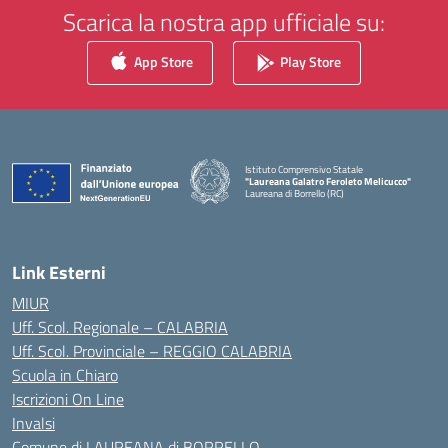
Scarica la nostra app ufficiale su:
App Store
Play Store
Istituto Comprensivo Statale
"Laureana Galatro Feroleto Melicucco"
Laureana di Borrello (RC)
— Visita la pagina iniziale della scuola
Link Esterni
MIUR
Uff. Scol. Regionale – CALABRIA
Uff. Scol. Provinciale – REGGIO CALABRIA
Scuola in Chiaro
Iscrizioni On Line
Invalsi
Comune di LAUREANA di BORRELLO