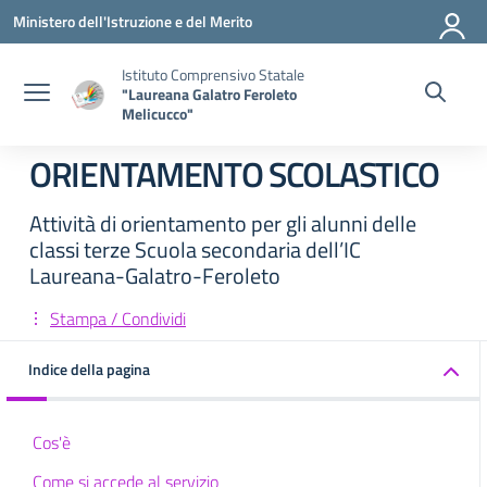
Vai ai contenuti
Vai al menu di navigazione
Vai al footer
Ministero dell'Istruzione e del Merito
Istituto Comprensivo Statale
"Laureana Galatro Feroleto
Melicucco"
ORIENTAMENTO SCOLASTICO
Attività di orientamento per gli alunni delle
classi terze Scuola secondaria dell’IC
Laureana-Galatro-Feroleto
Stampa / Condividi
Indice della pagina
Cos'è
Come si accede al servizio