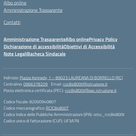
Albo online
Amministrazione Trasparente
Contatti
Amministrazione Trasparente
Albo online
Privacy Policy
Dichiarazione di accessibilità
Obiettivi di Accessibilità
Note Legali
Bacheca Sindacale
Indirizzo:
Piazza Kennedy, 1 – 89023 LAUREANA DI BORRELLO (RC)
Centralino:
0966378209
Email:
rcic84800t@istruzione.it
Posta elettronica certificata (PEC):
rcic84800t@pec.istruzione.it
Codice fiscale: 82000940807
Codice meccanografico:
RCIC84800T
Codice Indice delle Pubbliche Amministrazioni (IPA): istsc_rcic84800t
Codice unico di fatturazione (CUF): UF3A7N