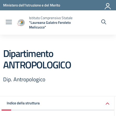
Vai ai contenuti
Vai al menu di navigazione
Vai al footer
Ministero dell'Istruzione e del Merito
Istituto Comprensivo Statale
"Laureana Galatro Feroleto
Melicucco"
Dipartimento
ANTROPOLOGICO
Dip. Antropologico
Indice della struttura