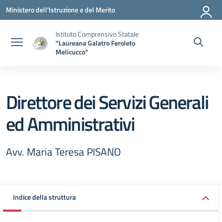
Vai ai contenuti
Vai al menu di navigazione
Vai al footer
Ministero dell'Istruzione e del Merito
Istituto Comprensivo Statale
"Laureana Galatro Feroleto
Melicucco"
Direttore dei Servizi Generali
ed Amministrativi
Avv. Maria Teresa PISANO
Indice della struttura