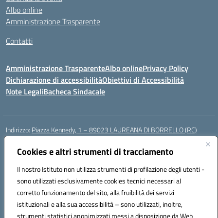
Albo online
Amministrazione Trasparente
Contatti
Amministrazione Trasparente
Albo online
Privacy Policy
Dichiarazione di accessibilità
Obiettivi di Accessibilità
Note Legali
Bacheca Sindacale
Indirizzo:
Piazza Kennedy, 1 – 89023 LAUREANA DI BORRELLO (RC)
Centralino:
0966378209
Email:
rcic84800t@istruzione.it
Posta elettronica certificata (PEC):
Cookies e altri strumenti di tracciamento
rcic84800t@pec.istruzione.it
Codice fiscale: 82000940807
Il nostro Istituto non utilizza strumenti di profilazione degli utenti -
Codice meccanografico:
RCIC84800T
sono utilizzati esclusivamente cookies tecnici necessari al
Codice Indice delle Pubbliche Amministrazioni (IPA): istsc_rcic84800t
corretto funzionamento del sito, alla fruibilità dei servizi
Codice unico di fatturazione (CUF): UF3A7N
istituzionali e alla sua accessibilità – sono utilizzati, inoltre,
strumenti statistici anonimizzati messi a disposizione da Web