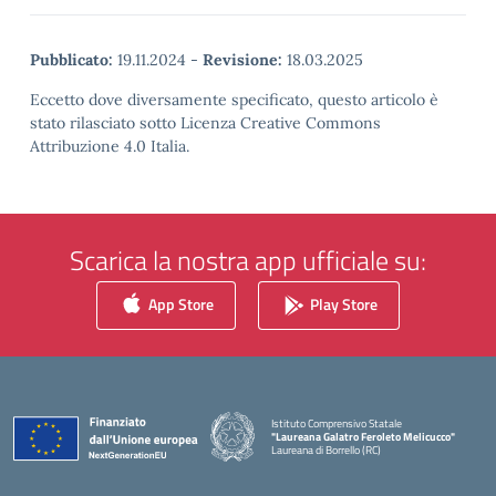
Pubblicato:
19.11.2024
-
Revisione:
18.03.2025
Eccetto dove diversamente specificato, questo articolo è
stato rilasciato sotto Licenza Creative Commons
Attribuzione 4.0 Italia.
Scarica la nostra app ufficiale su:
App Store
Play Store
Istituto Comprensivo Statale
"Laureana Galatro Feroleto Melicucco"
Laureana di Borrello (RC)
— Visita la pagina iniziale della scuola