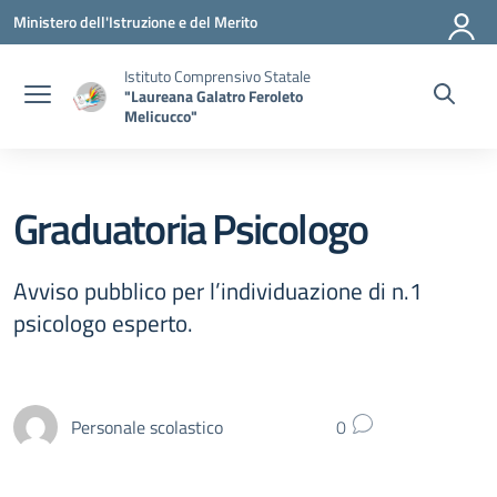
Vai ai contenuti
Vai al menu di navigazione
Vai al footer
Ministero dell'Istruzione e del Merito
Istituto Comprensivo Statale
"Laureana Galatro Feroleto
Melicucco"
Graduatoria Psicologo
Avviso pubblico per l’individuazione di n.1
psicologo esperto.
Personale scolastico
0