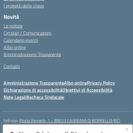
I progetti delle classi
Novità
Le notizie
Circolari / Comunicazioni
Calendario eventi
Albo online
Amministrazione Trasparente
Contatti
Amministrazione Trasparente
Albo online
Privacy Policy
Dichiarazione di accessibilità
Obiettivi di Accessibilità
Note Legali
Bacheca Sindacale
Indirizzo:
Piazza Kennedy, 1 – 89023 LAUREANA DI BORRELLO (RC)
Centralino:
0966378209
Email:
rcic84800t@istruzione.it
Posta elettronica certificata (PEC):
rcic84800t@pec.istruzione.it