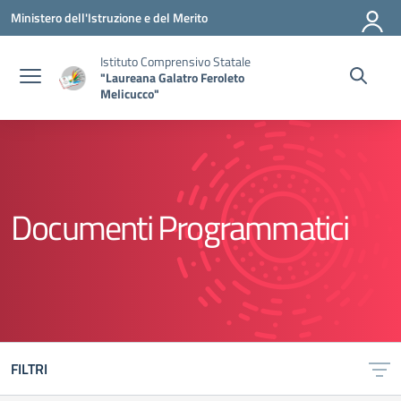
Vai ai contenuti
Vai al menu di navigazione
Vai al footer
Ministero dell'Istruzione e del Merito
Istituto Comprensivo Statale
"Laureana Galatro Feroleto
Melicucco"
Documenti Programmatici
FILTRI