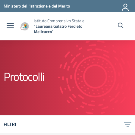
Vai ai contenuti
Vai al menu di navigazione
Vai al footer
Ministero dell'Istruzione e del Merito
Istituto Comprensivo Statale
"Laureana Galatro Feroleto
Melicucco"
Protocolli
FILTRI