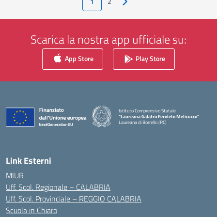
1
2
Pagina successiva
Scarica la nostra app ufficiale su:
App Store
Play Store
Istituto Comprensivo Statale
"Laureana Galatro Feroleto Melicucco"
Laureana di Borrello (RC)
— Visita la pagina iniziale della scuola
Link Esterni
MIUR
Uff. Scol. Regionale – CALABRIA
Uff. Scol. Provinciale – REGGIO CALABRIA
Scuola in Chiaro