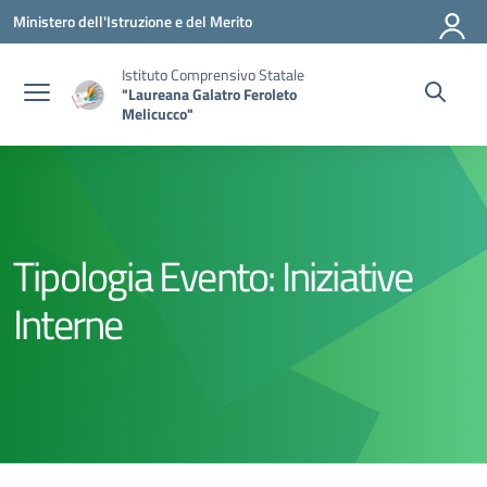
Vai ai contenuti
Vai al menu di navigazione
Vai al footer
Ministero dell'Istruzione e del Merito
Istituto Comprensivo Statale
"Laureana Galatro Feroleto
Melicucco"
Tipologia Evento:
Iniziative
Interne