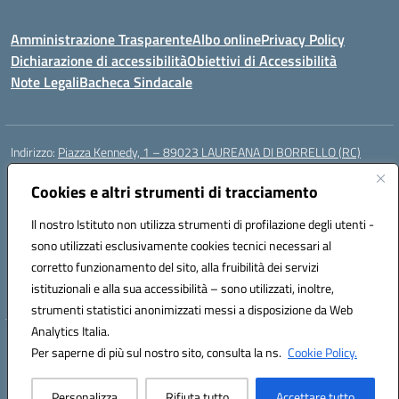
Amministrazione Trasparente
Albo online
Privacy Policy
Dichiarazione di accessibilità
Obiettivi di Accessibilità
Note Legali
Bacheca Sindacale
Indirizzo:
Piazza Kennedy, 1 – 89023 LAUREANA DI BORRELLO (RC)
Centralino:
0966378209
Email:
rcic84800t@istruzione.it
Posta elettronica certificata (PEC):
Cookies e altri strumenti di tracciamento
rcic84800t@pec.istruzione.it
Codice fiscale: 82000940807
Il nostro Istituto non utilizza strumenti di profilazione degli utenti -
Codice meccanografico:
RCIC84800T
sono utilizzati esclusivamente cookies tecnici necessari al
Codice Indice delle Pubbliche Amministrazioni (IPA): istsc_rcic84800t
corretto funzionamento del sito, alla fruibilità dei servizi
Codice unico di fatturazione (CUF): UF3A7N
istituzionali e alla sua accessibilità – sono utilizzati, inoltre,
strumenti statistici anonimizzati messi a disposizione da Web
Analytics Italia.
Hosting & Powered by 3D Solution S.r.l.
Per saperne di più sul nostro sito, consulta la ns.
Cookie Policy.
Concept & Design by Designers Italia
Personalizza
Rifiuta tutto
Accettare tutto