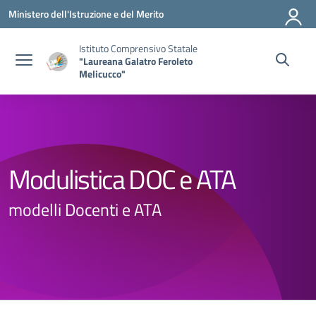
Vai ai contenuti
Vai al menu di navigazione
Vai al footer
Ministero dell'Istruzione e del Merito
Istituto Comprensivo Statale
"Laureana Galatro Feroleto
Melicucco"
Modulistica DOC e ATA
modelli Docenti e ATA