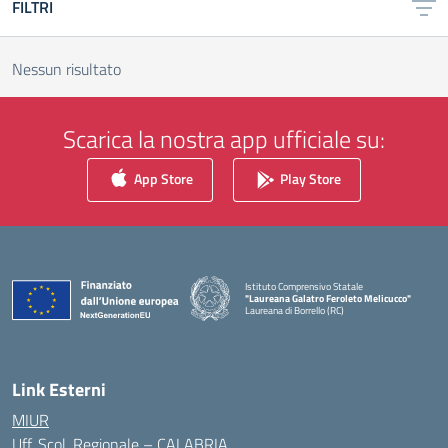
FILTRI
Nessun risultato
Scarica la nostra app ufficiale su:
App Store
Play Store
Istituto Comprensivo Statale
"Laureana Galatro Feroleto Melicucco"
Laureana di Borrello (RC)
— Visita la pagina iniziale della scuola
Link Esterni
MIUR
Uff. Scol. Regionale – CALABRIA