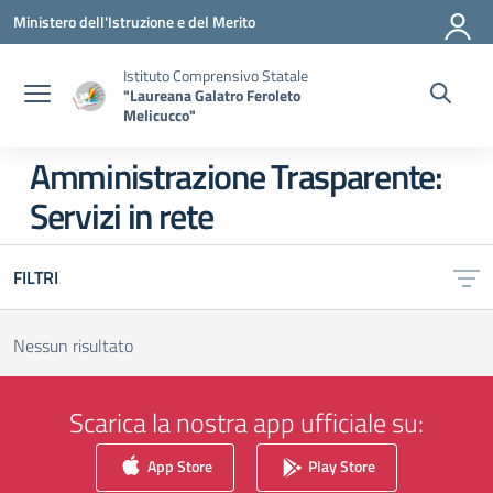
Vai ai contenuti
Vai al menu di navigazione
Vai al footer
Ministero dell'Istruzione e del Merito
Istituto Comprensivo Statale
"Laureana Galatro Feroleto
Melicucco"
Amministrazione Trasparente:
Servizi in rete
FILTRI
Nessun risultato
Scarica la nostra app ufficiale su:
App Store
Play Store