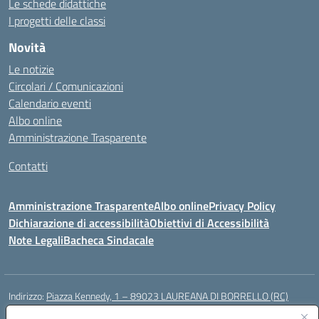
Le schede didattiche
I progetti delle classi
Novità
Le notizie
Circolari / Comunicazioni
Calendario eventi
Albo online
Amministrazione Trasparente
Contatti
Amministrazione Trasparente
Albo online
Privacy Policy
Dichiarazione di accessibilità
Obiettivi di Accessibilità
Note Legali
Bacheca Sindacale
Indirizzo:
Piazza Kennedy, 1 – 89023 LAUREANA DI BORRELLO (RC)
Centralino:
0966378209
Email:
rcic84800t@istruzione.it