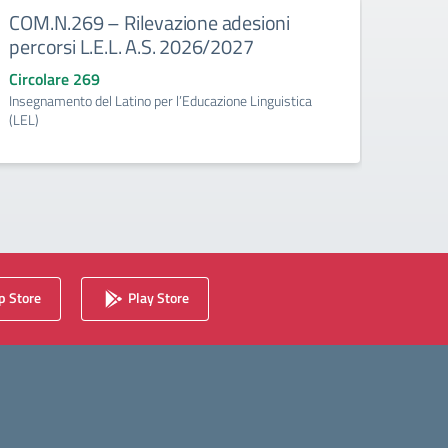
COM.N.269 – Rilevazione adesioni
COM.
percorsi L.E.L. A.S. 2026/2027
effet
grado
Circolare 269
Insegnamento del Latino per l’Educazione Linguistica
Circo
(LEL)
fino a
 Store
Play Store