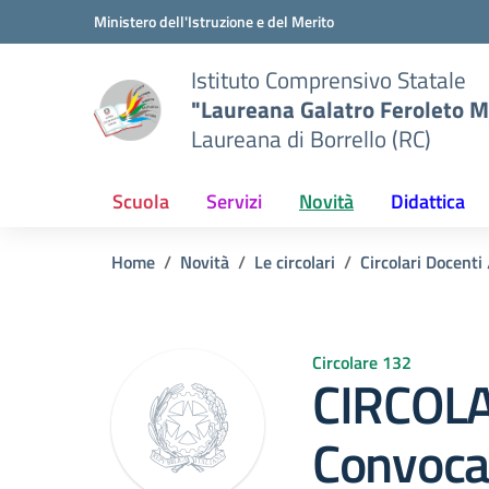
Vai ai contenuti
Vai al menu di navigazione
Vai al footer
Ministero dell'Istruzione e del Merito
Istituto Comprensivo Statale
"Laureana Galatro Feroleto M
Laureana di Borrello (RC)
Scuola
Servizi
Novità
Didattica
Home
Novità
Le circolari
Circolari Docenti
Circolare 132
CIRCOLA
Convoca