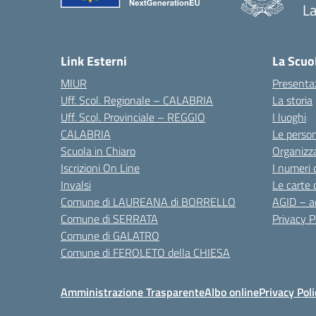
La
— 
Link Esterni
La Scuo
MIUR
Presenta
Uff. Scol. Regionale – CALABRIA
La storia
Uff. Scol. Provinciale – REGGIO
I luoghi
CALABRIA
Le perso
Scuola in Chiaro
Organizz
Iscrizioni On Line
I numeri 
Invalsi
Le carte 
Comune di LAUREANA di BORRELLO
AGID – ac
Comune di SERRATA
Privacy P
Comune di GALATRO
Comune di FEROLETO della CHIESA
Amministrazione Trasparente
Albo online
Privacy Poli