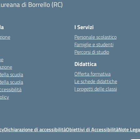
ureana di Borrello (RC)
Visita la pagina iniziale della scuola
la
I Servizi
zione
Personale scolastico
Famiglie e studenti
Percorsi di studio
ne
Didattica
azione
Offerta formativa
della scuola
Le schede didattiche
della scuola
I progetti delle classi
cessibilità
olicy
cy
Dichiarazione di accessibilità
Obiettivi di Accessibilità
Note Lega