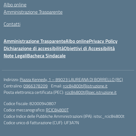
Albo online
Amministrazione Trasparente
Contatti
Amministrazione Trasparente
Albo online
Privacy Policy
Dichiarazione di accessibilità
Obiettivi di Accessibilità
Note Legali
Bacheca Sindacale
Indirizzo:
Piazza Kennedy, 1 – 89023 LAUREANA DI BORRELLO (RC)
Centralino:
0966378209
Email:
rcic84800t@istruzione.it
Posta elettronica certificata (PEC):
rcic84800t@pec.istruzione.it
Codice fiscale: 82000940807
Codice meccanografico:
RCIC84800T
Codice Indice delle Pubbliche Amministrazioni (IPA): istsc_rcic84800t
Codice unico di fatturazione (CUF): UF3A7N