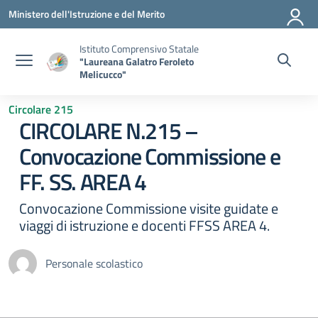
Vai ai contenuti
Vai al menu di navigazione
Vai al footer
Ministero dell'Istruzione e del Merito
Istituto Comprensivo Statale
"Laureana Galatro Feroleto
Melicucco"
Circolare 215
CIRCOLARE N.215 –
Convocazione Commissione e
FF. SS. AREA 4
Convocazione Commissione visite guidate e
viaggi di istruzione e docenti FFSS AREA 4.
Personale scolastico