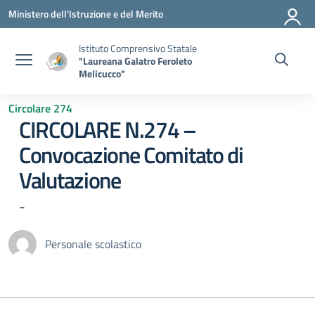
Vai ai contenuti
Vai al menu di navigazione
Vai al footer
Ministero dell'Istruzione e del Merito
Istituto Comprensivo Statale
"Laureana Galatro Feroleto
Melicucco"
Circolare 274
CIRCOLARE N.274 –
Convocazione Comitato di
Valutazione
-
Personale scolastico