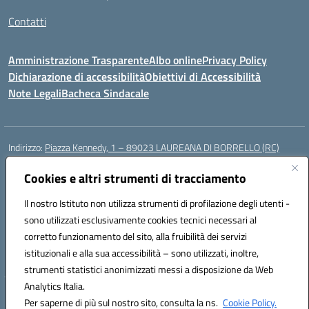
Contatti
Amministrazione Trasparente
Albo online
Privacy Policy
Dichiarazione di accessibilità
Obiettivi di Accessibilità
Note Legali
Bacheca Sindacale
Indirizzo:
Piazza Kennedy, 1 – 89023 LAUREANA DI BORRELLO (RC)
Centralino:
0966378209
Email:
rcic84800t@istruzione.it
Posta elettronica certificata (PEC):
Cookies e altri strumenti di tracciamento
rcic84800t@pec.istruzione.it
Codice fiscale: 82000940807
Il nostro Istituto non utilizza strumenti di profilazione degli utenti -
Codice meccanografico:
RCIC84800T
sono utilizzati esclusivamente cookies tecnici necessari al
Codice Indice delle Pubbliche Amministrazioni (IPA): istsc_rcic84800t
corretto funzionamento del sito, alla fruibilità dei servizi
Codice unico di fatturazione (CUF): UF3A7N
istituzionali e alla sua accessibilità – sono utilizzati, inoltre,
strumenti statistici anonimizzati messi a disposizione da Web
Analytics Italia.
Hosting & Powered by 3D Solution S.r.l.
Per saperne di più sul nostro sito, consulta la ns.
Cookie Policy.