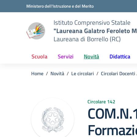
Vai ai contenuti
Vai al menu di navigazione
Vai al footer
Ministero dell'Istruzione e del Merito
Istituto Comprensivo Statale
"Laureana Galatro Feroleto M
Laureana di Borrello (RC)
Scuola
Servizi
Novità
Didattica
Home
Novità
Le circolari
Circolari Docenti
Circolare 142
COM.N.
Formazio