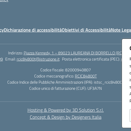
cy
Dichiarazione di accessibilità
Obiettivi di Accessibilità
Note Lega
Indirizzo:
Piazza Kennedy, 1 – 89023 LAUREANA DI BORRELLO (RC)
09
Email:
rcic84800t@istruzione.it
Posta elettronica certificata (PEC):
rcic8
Codice fiscale: 82000940807
Codice meccanografico:
RCIC84800T
Codice Indice delle Pubbliche Amministrazioni (IPA): istsc_rcic84800t
Codice unico di fatturazione (CUF): UF3A7N
Hosting & Powered by 3D Solution S.r.l.
Concept & Design by Designers Italia