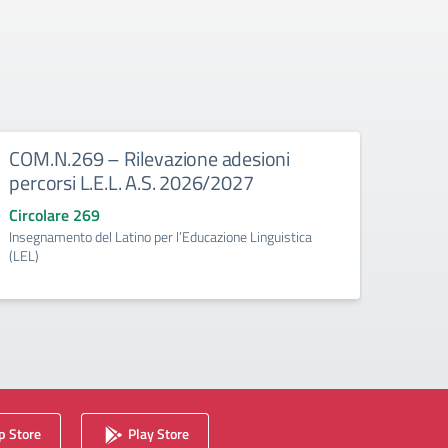
COM.N.269 – Rilevazione adesioni
COM.
percorsi L.E.L. A.S. 2026/2027
effet
grado
Circolare 269
Insegnamento del Latino per l’Educazione Linguistica
Circo
(LEL)
fino a
 Store
Play Store