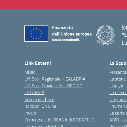
Is
"
La
— 
Link Esterni
La Scuo
MIUR
Presenta
Uff. Scol. Regionale – CALABRIA
La storia
Uff. Scol. Provinciale – REGGIO
I luoghi
CALABRIA
Le perso
Scuola in Chiaro
Organizz
Iscrizioni On Line
I numeri 
Invalsi
Le carte 
Comune di LAUREANA di BORRELLO
AGID – ac
Comune di SERRATA
Privacy P