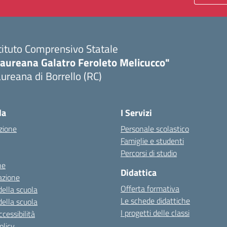
tituto Comprensivo Statale
Laureana Galatro Feroleto Melicucco"
ureana di Borrello (RC)
Visita la pagina iniziale della scuola
la
I Servizi
zione
Personale scolastico
Famiglie e studenti
Percorsi di studio
ne
Didattica
azione
Offerta formativa
della scuola
Le schede didattiche
della scuola
I progetti delle classi
cessibilità
olicy