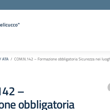
elicucco"
 / ATA
COM.N.142 – Formazione obbligatoria Sicurezza nei luog
142 –
ne obbligatoria