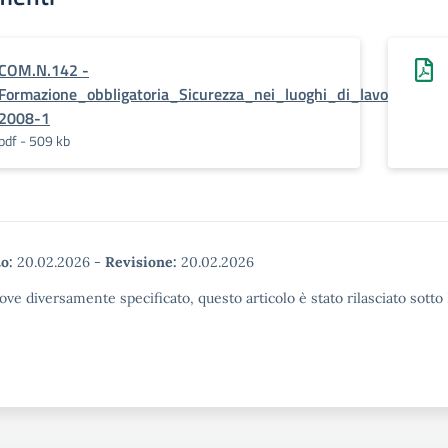
COM.N.142 -
Formazione_obbligatoria_Sicurezza_nei_luoghi_di_lavoro_D.Lg
2008-1
pdf - 509 kb
o:
20.02.2026
-
Revisione:
20.02.2026
ove diversamente specificato, questo articolo è stato rilasciato sott