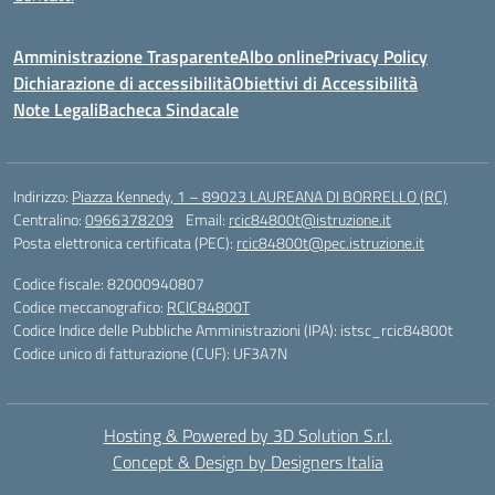
Amministrazione Trasparente
Albo online
Privacy Policy
Dichiarazione di accessibilità
Obiettivi di Accessibilità
Note Legali
Bacheca Sindacale
Indirizzo:
Piazza Kennedy, 1 – 89023 LAUREANA DI BORRELLO (RC)
Centralino:
0966378209
Email:
rcic84800t@istruzione.it
Posta elettronica certificata (PEC):
rcic84800t@pec.istruzione.it
Codice fiscale: 82000940807
Codice meccanografico:
RCIC84800T
Codice Indice delle Pubbliche Amministrazioni (IPA): istsc_rcic84800t
Codice unico di fatturazione (CUF): UF3A7N
Hosting & Powered by 3D Solution S.r.l.
Concept & Design by Designers Italia