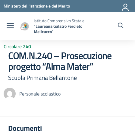
Vai ai contenuti
Vai al menu di navigazione
Vai al footer
Ministero dell'Istruzione e del Merito
Istituto Comprensivo Statale
"Laureana Galatro Feroleto
Melicucco"
Circolare 240
COM.N.240 – Prosecuzione
progetto “Alma Mater”
Scuola Primaria Bellantone
Personale scolastico
Documenti