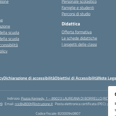
zione
Personale scolastico
Famiglie e studenti
Percorsi di studio
ne
Didattica
azione
Offerta formativa
della scuola
Le schede didattiche
della scuola
I progetti delle classi
cessibilità
olicy
cy
Dichiarazione di accessibilità
Obiettivi di Accessibilità
Note Lega
Indirizzo:
Piazza Kennedy, 1 – 89023 LAUREANA DI BORRELLO (RC)
09
Email:
rcic84800t@istruzione.it
Posta elettronica certificata (PEC):
rcic8
Codice fiscale: 82000940807