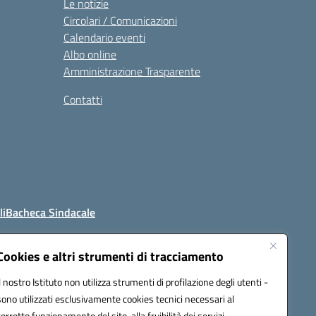
Le notizie
Circolari / Comunicazioni
Calendario eventi
Albo online
Amministrazione Trasparente
Contatti
li
Bacheca Sindacale
Cookies e altri strumenti di tracciamento
Il nostro Istituto non utilizza strumenti di profilazione degli utenti -
4800t@pec.istruzione.it
sono utilizzati esclusivamente cookies tecnici necessari al
corretto funzionamento del sito, alla fruibilità dei servizi