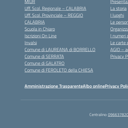
MIUR
Presenta
Uff. Scol. Regionale – CALABRIA
La storia
Uff. Scol. Provinciale – REGGIO
I luoghi
CALABRIA
Le perso
Scuola in Chiaro
Organizz
Iscrizioni On Line
I numeri 
Invalsi
Le carte 
Comune di LAUREANA di BORRELLO
AGID – ac
Comune di SERRATA
Privacy P
Comune di GALATRO
Comune di FEROLETO della CHIESA
Amministrazione Trasparente
Albo online
Privacy Poli
Centralino:
09663782