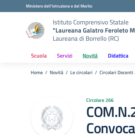
Vai ai contenuti
Vai al menu di navigazione
Vai al footer
Ministero dell'Istruzione e del Merito
Istituto Comprensivo Statale
"Laureana Galatro Feroleto M
Laureana di Borrello (RC)
Scuola
Servizi
Novità
Didattica
Home
Novità
Le circolari
Circolari Docenti
Circolare 266
COM.N.
Convoca