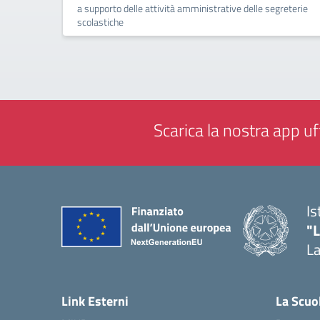
a supporto delle attività amministrative delle segreterie
scolastiche
Scarica la nostra app uff
Is
"
La
— 
Link Esterni
La Scuo