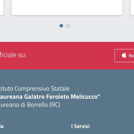
iciale su:
App
tituto Comprensivo Statale
Laureana Galatro Feroleto Melicucco"
ureana di Borrello (RC)
Visita la pagina iniziale della scuola
la
I Servizi