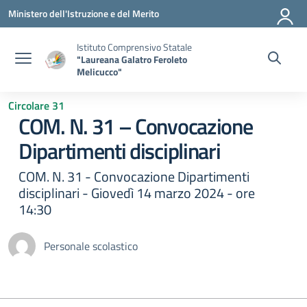
Vai ai contenuti
Vai al menu di navigazione
Vai al footer
Ministero dell'Istruzione e del Merito
Istituto Comprensivo Statale
"Laureana Galatro Feroleto
Melicucco"
Circolare 31
COM. N. 31 – Convocazione
Dipartimenti disciplinari
COM. N. 31 - Convocazione Dipartimenti
disciplinari - Giovedì 14 marzo 2024 - ore
14:30
Personale scolastico