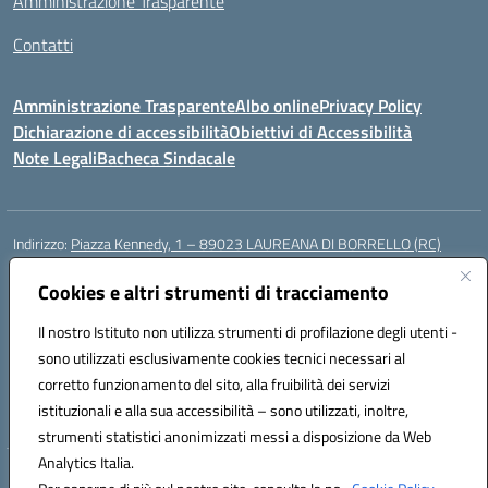
Amministrazione Trasparente
Contatti
Amministrazione Trasparente
Albo online
Privacy Policy
Dichiarazione di accessibilità
Obiettivi di Accessibilità
Note Legali
Bacheca Sindacale
Indirizzo:
Piazza Kennedy, 1 – 89023 LAUREANA DI BORRELLO (RC)
Centralino:
0966378209
Email:
rcic84800t@istruzione.it
Posta elettronica certificata (PEC):
Cookies e altri strumenti di tracciamento
rcic84800t@pec.istruzione.it
Codice fiscale: 82000940807
Il nostro Istituto non utilizza strumenti di profilazione degli utenti -
Codice meccanografico:
RCIC84800T
sono utilizzati esclusivamente cookies tecnici necessari al
Codice Indice delle Pubbliche Amministrazioni (IPA): istsc_rcic84800t
corretto funzionamento del sito, alla fruibilità dei servizi
Codice unico di fatturazione (CUF): UF3A7N
istituzionali e alla sua accessibilità – sono utilizzati, inoltre,
strumenti statistici anonimizzati messi a disposizione da Web
Analytics Italia.
Hosting & Powered by 3D Solution S.r.l.