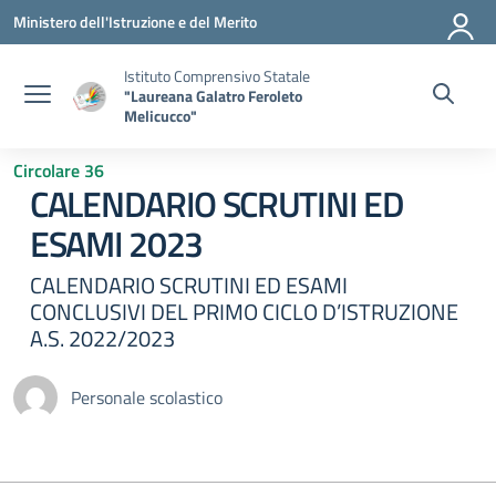
Vai ai contenuti
Vai al menu di navigazione
Vai al footer
Ministero dell'Istruzione e del Merito
Istituto Comprensivo Statale
"Laureana Galatro Feroleto
Melicucco"
Circolare 36
CALENDARIO SCRUTINI ED
ESAMI 2023
CALENDARIO SCRUTINI ED ESAMI
CONCLUSIVI DEL PRIMO CICLO D’ISTRUZIONE
A.S. 2022/2023
Personale scolastico