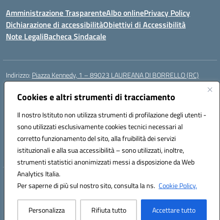
Amministrazione Trasparente
Albo online
Privacy Policy
Dichiarazione di accessibilità
Obiettivi di Accessibilità
Note Legali
Bacheca Sindacale
Indirizzo:
Piazza Kennedy, 1 – 89023 LAUREANA DI BORRELLO (RC)
Centralino:
0966378209
Email:
rcic84800t@istruzione.it
Posta elettronica certificata (PEC):
Cookies e altri strumenti di tracciamento
rcic84800t@pec.istruzione.it
Codice fiscale: 82000940807
Il nostro Istituto non utilizza strumenti di profilazione degli utenti -
Codice meccanografico:
RCIC84800T
sono utilizzati esclusivamente cookies tecnici necessari al
Codice Indice delle Pubbliche Amministrazioni (IPA): istsc_rcic84800t
corretto funzionamento del sito, alla fruibilità dei servizi
Codice unico di fatturazione (CUF): UF3A7N
istituzionali e alla sua accessibilità – sono utilizzati, inoltre,
strumenti statistici anonimizzati messi a disposizione da Web
Analytics Italia.
Hosting & Powered by 3D Solution S.r.l.
Per saperne di più sul nostro sito, consulta la ns.
Cookie Policy.
Concept & Design by Designers Italia
Personalizza
Rifiuta tutto
Accettare tutto