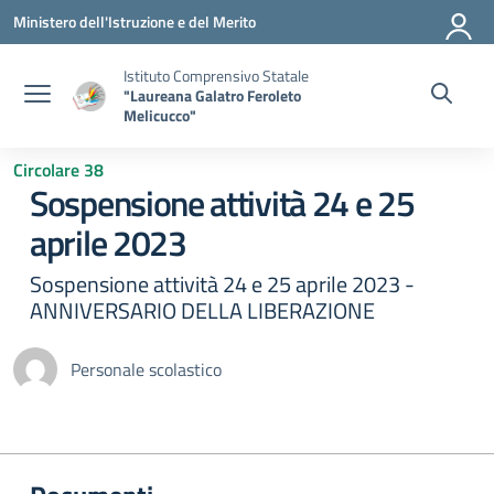
Vai ai contenuti
Vai al menu di navigazione
Vai al footer
Ministero dell'Istruzione e del Merito
Istituto Comprensivo Statale
"Laureana Galatro Feroleto
Melicucco"
Circolare 38
Sospensione attività 24 e 25
aprile 2023
Sospensione attività 24 e 25 aprile 2023 -
ANNIVERSARIO DELLA LIBERAZIONE
Personale scolastico