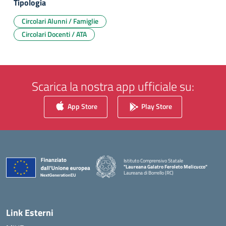
Tipologia
Circolari Alunni / Famiglie
Circolari Docenti / ATA
Scarica la nostra app ufficiale su:
App Store
Play Store
Istituto Comprensivo Statale
"Laureana Galatro Feroleto Melicucco"
Laureana di Borrello (RC)
— Visita la pagina iniziale della scuola
Link Esterni