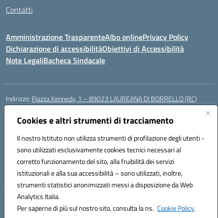
Contatti
Amministrazione Trasparente
Albo online
Privacy Policy
Dichiarazione di accessibilità
Obiettivi di Accessibilità
Note Legali
Bacheca Sindacale
Indirizzo:
Piazza Kennedy, 1 – 89023 LAUREANA DI BORRELLO (RC)
Centralino:
0966378209
Email:
rcic84800t@istruzione.it
Posta elettronica certificata (PEC):
Cookies e altri strumenti di tracciamento
rcic84800t@pec.istruzione.it
Codice fiscale: 82000940807
Il nostro Istituto non utilizza strumenti di profilazione degli utenti -
Codice meccanografico:
RCIC84800T
sono utilizzati esclusivamente cookies tecnici necessari al
Codice Indice delle Pubbliche Amministrazioni (IPA): istsc_rcic84800t
corretto funzionamento del sito, alla fruibilità dei servizi
Codice unico di fatturazione (CUF): UF3A7N
istituzionali e alla sua accessibilità – sono utilizzati, inoltre,
strumenti statistici anonimizzati messi a disposizione da Web
Analytics Italia.
Hosting & Powered by 3D Solution S.r.l.
Per saperne di più sul nostro sito, consulta la ns.
Cookie Policy.
Concept & Design by Designers Italia