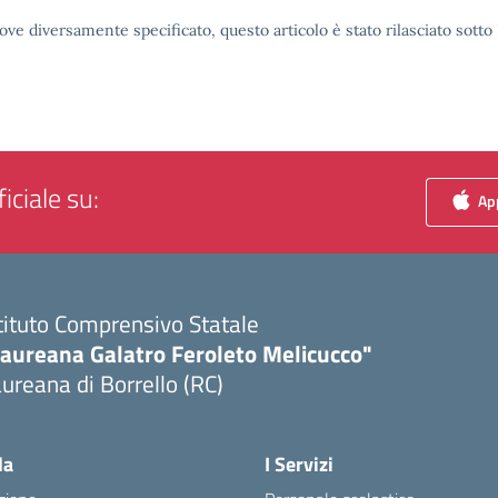
ove diversamente specificato, questo articolo è stato rilasciato sott
iciale su:
App
tituto Comprensivo Statale
Laureana Galatro Feroleto Melicucco"
ureana di Borrello (RC)
Visita la pagina iniziale della scuola
la
I Servizi