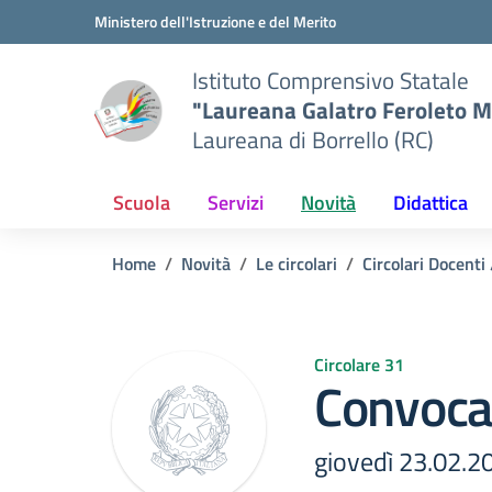
Vai ai contenuti
Vai al menu di navigazione
Vai al footer
Ministero dell'Istruzione e del Merito
Istituto Comprensivo Statale
"Laureana Galatro Feroleto M
Laureana di Borrello (RC)
Scuola
Servizi
Novità
Didattica
Home
Novità
Le circolari
Circolari Docenti
Circolare 31
Convoca
giovedì 23.02.2