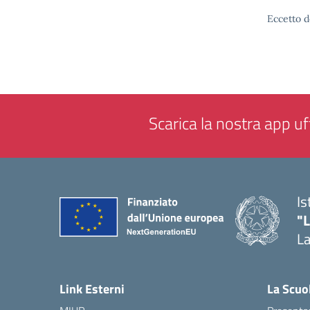
Eccetto d
Scarica la nostra app uff
Is
"
La
— 
Link Esterni
La Scuo