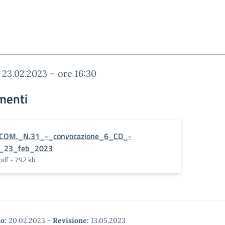
 23.02.2023 – ore 16:30
menti
COM._N.31_-_convocazione_6_CD_-
_23_feb_2023
pdf - 792 kb
o:
20.02.2023
-
Revisione:
13.05.2023