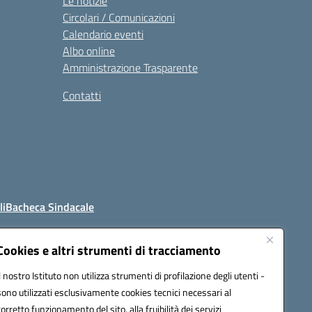
Le notizie
Circolari / Comunicazioni
Calendario eventi
Albo online
Amministrazione Trasparente
Contatti
li
Bacheca Sindacale
Cookies e altri strumenti di tracciamento
Il nostro Istituto non utilizza strumenti di profilazione degli utenti -
4800t@pec.istruzione.it
sono utilizzati esclusivamente cookies tecnici necessari al
corretto funzionamento del sito, alla fruibilità dei servizi