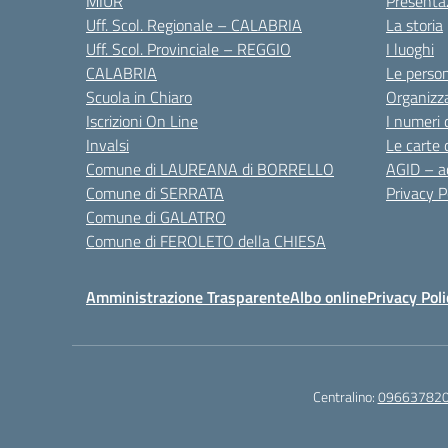
MIUR
Presenta
Uff. Scol. Regionale – CALABRIA
La storia
Uff. Scol. Provinciale – REGGIO
I luoghi
CALABRIA
Le perso
Scuola in Chiaro
Organizz
Iscrizioni On Line
I numeri 
Invalsi
Le carte 
Comune di LAUREANA di BORRELLO
AGID – ac
Comune di SERRATA
Privacy P
Comune di GALATRO
Comune di FEROLETO della CHIESA
Amministrazione Trasparente
Albo online
Privacy Poli
Centralino:
09663782