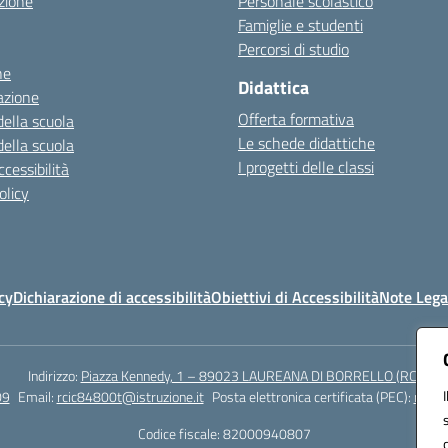
zione
Personale scolastico
Famiglie e studenti
Percorsi di studio
ne
Didattica
azione
Offerta formativa
della scuola
Le schede didattiche
della scuola
I progetti delle classi
cessibilità
olicy
cy
Dichiarazione di accessibilità
Obiettivi di Accessibilità
Note Lega
Indirizzo:
Piazza Kennedy, 1 – 89023 LAUREANA DI BORRELLO (RC)
09
Email:
rcic84800t@istruzione.it
Posta elettronica certificata (PEC):
rcic8
Codice fiscale: 82000940807