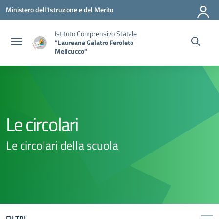
Vai ai contenuti
Vai al menu di navigazione
Vai al footer
Ministero dell'Istruzione e del Merito
Istituto Comprensivo Statale
"Laureana Galatro Feroleto
Melicucco"
Le circolari
Le circolari della scuola
FILTRI