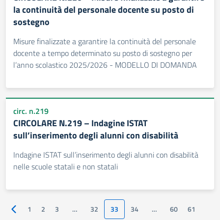
la continuità del personale docente su posto di
sostegno
Misure finalizzate a garantire la continuità del personale
docente a tempo determinato su posto di sostegno per
l’anno scolastico 2025/2026 - MODELLO DI DOMANDA
circ. n.219
CIRCOLARE N.219 – Indagine ISTAT
sull’inserimento degli alunni con disabilità
Indagine ISTAT sull’inserimento degli alunni con disabilità
nelle scuole statali e non statali
1
2
3
…
32
33
34
…
60
61
Pagina precedente