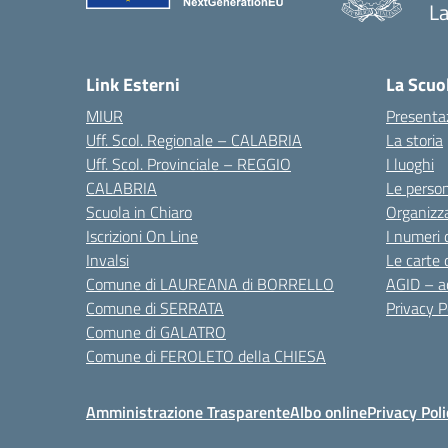
La
— 
Link Esterni
La Scuo
MIUR
Presenta
Uff. Scol. Regionale – CALABRIA
La storia
Uff. Scol. Provinciale – REGGIO
I luoghi
CALABRIA
Le perso
Scuola in Chiaro
Organizz
Iscrizioni On Line
I numeri 
Invalsi
Le carte 
Comune di LAUREANA di BORRELLO
AGID – ac
Comune di SERRATA
Privacy P
Comune di GALATRO
Comune di FEROLETO della CHIESA
Amministrazione Trasparente
Albo online
Privacy Poli