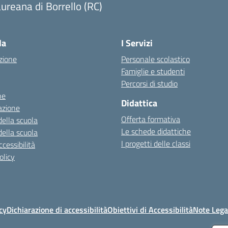
ureana di Borrello (RC)
Visita la pagina iniziale della scuola
la
I Servizi
zione
Personale scolastico
Famiglie e studenti
Percorsi di studio
ne
Didattica
azione
Offerta formativa
della scuola
Le schede didattiche
della scuola
I progetti delle classi
cessibilità
olicy
cy
Dichiarazione di accessibilità
Obiettivi di Accessibilità
Note Lega