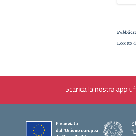
Pubblicat
Eccetto d
Scarica la nostra app uff
Is
"