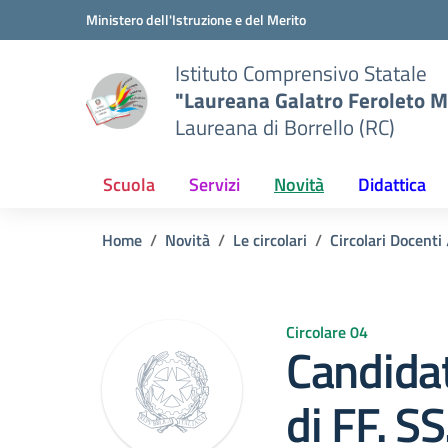
Vai ai contenuti
Vai al menu di navigazione
Vai al footer
Ministero dell'Istruzione e del Merito
Istituto Comprensivo Statale
"Laureana Galatro Feroleto M
Laureana di Borrello (RC)
Scuola
Servizi
Novità
Didattica
Home
Novità
Le circolari
Circolari Docenti
Circolare 04
Candidat
di FF. SS