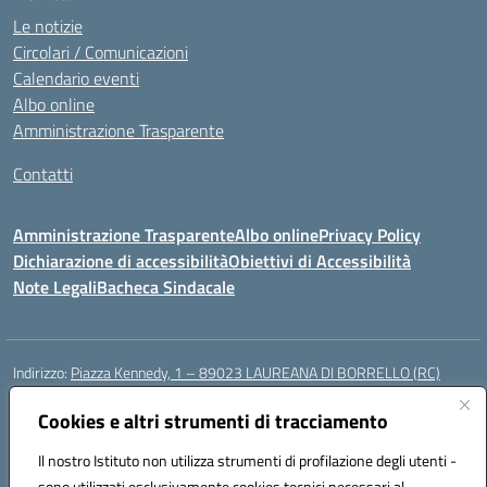
Le notizie
Circolari / Comunicazioni
Calendario eventi
Albo online
Amministrazione Trasparente
Contatti
Amministrazione Trasparente
Albo online
Privacy Policy
Dichiarazione di accessibilità
Obiettivi di Accessibilità
Note Legali
Bacheca Sindacale
Indirizzo:
Piazza Kennedy, 1 – 89023 LAUREANA DI BORRELLO (RC)
Centralino:
0966378209
Email:
rcic84800t@istruzione.it
Posta elettronica certificata (PEC):
Cookies e altri strumenti di tracciamento
rcic84800t@pec.istruzione.it
Codice fiscale: 82000940807
Il nostro Istituto non utilizza strumenti di profilazione degli utenti -
Codice meccanografico:
RCIC84800T
sono utilizzati esclusivamente cookies tecnici necessari al