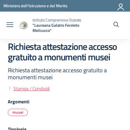
Vai ai contenuti
Vai al menu di navigazione
Vai al footer
Ministero dell'Istruzione e del Merito
Istituto Comprensivo Statale
"Laureana Galatro Feroleto
Melicucco"
Richiesta attestazione accesso
gratuito a monumenti musei
Richiesta attestazione accesso gratuito a
monumenti musei
Stampa / Condividi
Argomenti
musei
Tipologia