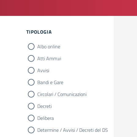
Filtri
TIPOLOGIA
Albo online
Atti Amm.vi
Avvisi
Bandi e Gare
Circolari / Comunicazioni
Decreti
Delibera
Determine / Avvisi / Decreti del DS