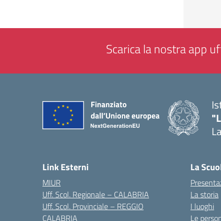
Scarica la nostra app uff
Is
"
La
— 
Link Esterni
La Scuo
MIUR
Presenta
Uff. Scol. Regionale – CALABRIA
La storia
Uff. Scol. Provinciale – REGGIO
I luoghi
CALABRIA
Le perso