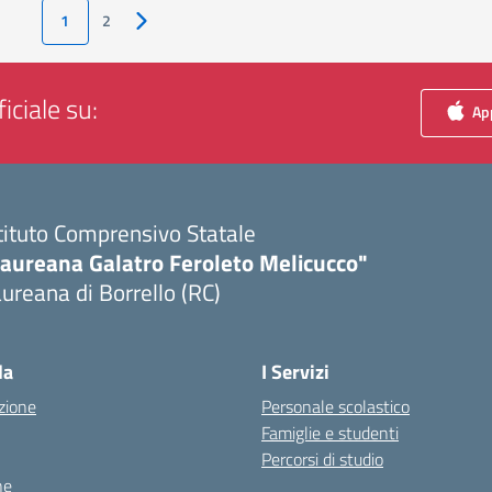
1
2
Pagina successiva
iciale su:
App
tituto Comprensivo Statale
Laureana Galatro Feroleto Melicucco"
ureana di Borrello (RC)
Visita la pagina iniziale della scuola
la
I Servizi
zione
Personale scolastico
Famiglie e studenti
Percorsi di studio
ne