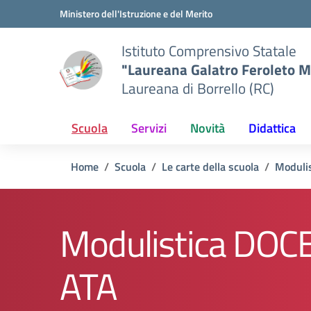
Vai ai contenuti
Vai al menu di navigazione
Vai al footer
Ministero dell'Istruzione e del Merito
Istituto Comprensivo Statale
"Laureana Galatro Feroleto M
Laureana di Borrello (RC)
Scuola
Servizi
Novità
Didattica
Home
Scuola
Le carte della scuola
Modulis
Modulistica DOCE
ATA