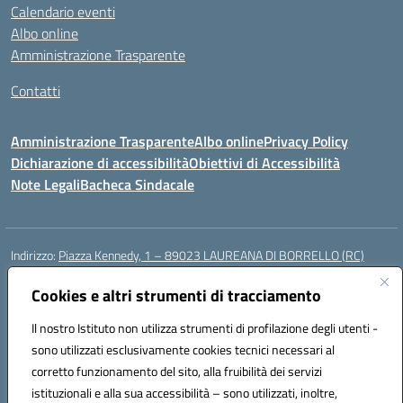
Calendario eventi
Albo online
Amministrazione Trasparente
Contatti
Amministrazione Trasparente
Albo online
Privacy Policy
Dichiarazione di accessibilità
Obiettivi di Accessibilità
Note Legali
Bacheca Sindacale
Indirizzo:
Piazza Kennedy, 1 – 89023 LAUREANA DI BORRELLO (RC)
Centralino:
0966378209
Email:
rcic84800t@istruzione.it
Posta elettronica certificata (PEC):
Cookies e altri strumenti di tracciamento
rcic84800t@pec.istruzione.it
Codice fiscale: 82000940807
Il nostro Istituto non utilizza strumenti di profilazione degli utenti -
Codice meccanografico:
RCIC84800T
sono utilizzati esclusivamente cookies tecnici necessari al
Codice Indice delle Pubbliche Amministrazioni (IPA): istsc_rcic84800t
corretto funzionamento del sito, alla fruibilità dei servizi
Codice unico di fatturazione (CUF): UF3A7N
istituzionali e alla sua accessibilità – sono utilizzati, inoltre,