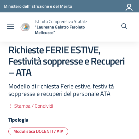
Vai ai contenuti
Vai al menu di navigazione
Vai al footer
Ministero dell'Istruzione e del Merito
Istituto Comprensivo Statale
"Laureana Galatro Feroleto
Melicucco"
Richieste FERIE ESTIVE,
Festività soppresse e Recuperi
– ATA
Modello di richiesta Ferie estive, festività
soppresse e recuperi del personale ATA
Stampa / Condividi
Tipologia
Modulistica DOCENTI / ATA