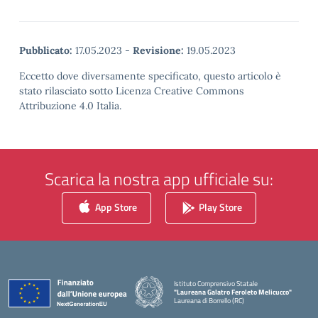
Pubblicato:
17.05.2023
-
Revisione:
19.05.2023
Eccetto dove diversamente specificato, questo articolo è
stato rilasciato sotto Licenza Creative Commons
Attribuzione 4.0 Italia.
Scarica la nostra app ufficiale su:
App Store
Play Store
Istituto Comprensivo Statale
"Laureana Galatro Feroleto Melicucco"
Laureana di Borrello (RC)
— Visita la pagina iniziale della scuola