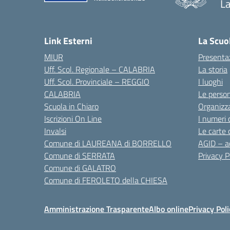
La
— 
Link Esterni
La Scuo
MIUR
Presenta
Uff. Scol. Regionale – CALABRIA
La storia
Uff. Scol. Provinciale – REGGIO
I luoghi
CALABRIA
Le perso
Scuola in Chiaro
Organizz
Iscrizioni On Line
I numeri 
Invalsi
Le carte 
Comune di LAUREANA di BORRELLO
AGID – ac
Comune di SERRATA
Privacy P
Comune di GALATRO
Comune di FEROLETO della CHIESA
Amministrazione Trasparente
Albo online
Privacy Poli