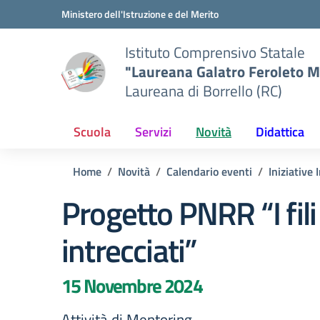
Vai ai contenuti
Vai al menu di navigazione
Vai al footer
Ministero dell'Istruzione e del Merito
Istituto Comprensivo Statale
"Laureana Galatro Feroleto M
Laureana di Borrello (RC)
Scuola
Servizi
Novità
Didattica
Home
Novità
Calendario eventi
Iniziative 
Progetto PNRR “I fili
intrecciati”
15 Novembre 2024
Attività di Mentoring…