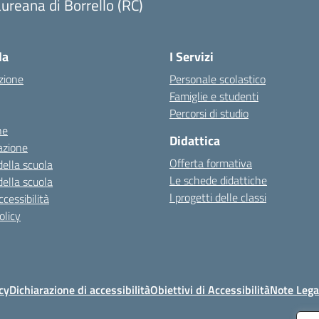
ureana di Borrello (RC)
Visita la pagina iniziale della scuola
la
I Servizi
zione
Personale scolastico
Famiglie e studenti
Percorsi di studio
ne
Didattica
azione
Offerta formativa
della scuola
Le schede didattiche
della scuola
I progetti delle classi
cessibilità
olicy
cy
Dichiarazione di accessibilità
Obiettivi di Accessibilità
Note Lega