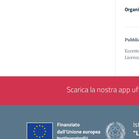
Organi
Pubbli
Eccetto
Licenz
Scarica la nostra app uff
Is
"