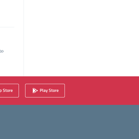
to
 Store
Play Store