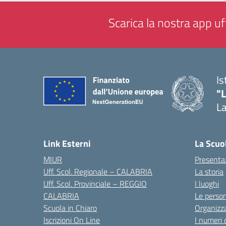
Scarica la nostra app uff
Is
"
La
— 
Link Esterni
La Scuo
MIUR
Presenta
Uff. Scol. Regionale – CALABRIA
La storia
Uff. Scol. Provinciale – REGGIO
I luoghi
CALABRIA
Le perso
Scuola in Chiaro
Organizz
Iscrizioni On Line
I numeri 