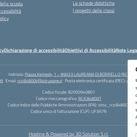
Le schede didattiche
della scuola
I progetti delle classi
cessibilità
olicy
cy
Dichiarazione di accessibilità
Obiettivi di Accessibilità
Note Lega
Indirizzo:
Piazza Kennedy, 1 – 89023 LAUREANA DI BORRELLO (RC)
09
Email:
rcic84800t@istruzione.it
Posta elettronica certificata (PEC):
rcic8
Codice fiscale: 82000940807
Codice meccanografico:
RCIC84800T
Codice Indice delle Pubbliche Amministrazioni (IPA): istsc_rcic84800t
Codice unico di fatturazione (CUF): UF3A7N
Hosting & Powered by 3D Solution S.r.l.