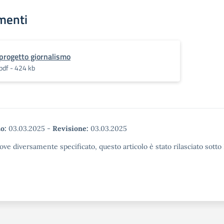
menti
progetto giornalismo
pdf - 424 kb
o:
03.03.2025
-
Revisione:
03.03.2025
ove diversamente specificato, questo articolo è stato rilasciato sott