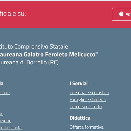
iciale su:
App
tituto Comprensivo Statale
Laureana Galatro Feroleto Melicucco"
ureana di Borrello (RC)
Visita la pagina iniziale della scuola
la
I Servizi
zione
Personale scolastico
Famiglie e studenti
Percorsi di studio
ne
Didattica
azione
Offerta formativa
della scuola