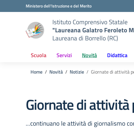
Vai ai contenuti
Vai al menu di navigazione
Vai al footer
Ministero dell'Istruzione e del Merito
Istituto Comprensivo Statale
"Laureana Galatro Feroleto M
Laureana di Borrello (RC)
Scuola
Servizi
Novità
Didattica
Home
Novità
Notizie
Giornate di attività p
Giornate di attività
...continuano le attività di giornalismo c