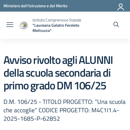
Vai ai contenuti
Vai al menu di navigazione
Vai al footer
Ministero dell'Istruzione e del Merito
Istituto Comprensivo Statale
"Laureana Galatro Feroleto
Melicucco"
Avviso rivolto agli ALUNNI
della scuola secondaria di
primo grado DM 106/25
D.M. 106/25 - TITOLO PROGETTO: “Una scuola
che accoglie” CODICE PROGETTO: M4C1I1.4-
2025-1685-P-62852