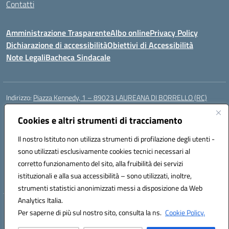
Contatti
Amministrazione Trasparente
Albo online
Privacy Policy
Dichiarazione di accessibilità
Obiettivi di Accessibilità
Note Legali
Bacheca Sindacale
Indirizzo:
Piazza Kennedy, 1 – 89023 LAUREANA DI BORRELLO (RC)
Centralino:
0966378209
Email:
rcic84800t@istruzione.it
Posta elettronica certificata (PEC):
Cookies e altri strumenti di tracciamento
rcic84800t@pec.istruzione.it
Codice fiscale: 82000940807
Il nostro Istituto non utilizza strumenti di profilazione degli utenti -
Codice meccanografico:
RCIC84800T
sono utilizzati esclusivamente cookies tecnici necessari al
Codice Indice delle Pubbliche Amministrazioni (IPA): istsc_rcic84800t
corretto funzionamento del sito, alla fruibilità dei servizi
Codice unico di fatturazione (CUF): UF3A7N
istituzionali e alla sua accessibilità – sono utilizzati, inoltre,
strumenti statistici anonimizzati messi a disposizione da Web
Analytics Italia.
Hosting & Powered by 3D Solution S.r.l.
Per saperne di più sul nostro sito, consulta la ns.
Cookie Policy.
Concept & Design by Designers Italia